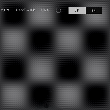
bout
FanPage
SNS
JP
EN