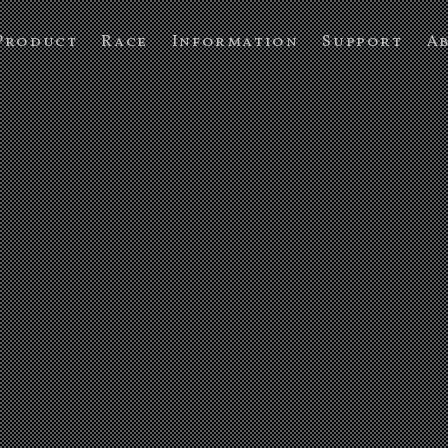
Product
Race
Information
Support
A