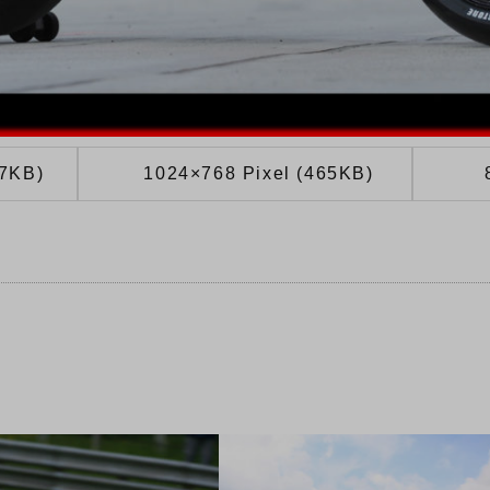
67KB)
1024×768 Pixel (465KB)