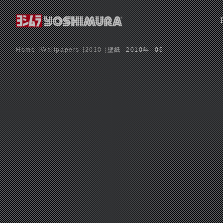
Home
Wallpapers
2010
壁紙 -2010年- 06