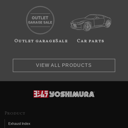
Outlet garageSale
Car parts
VIEW ALL PRODUCTS
Product
Exhaust Index