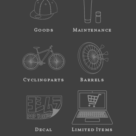
Goods
Maintenance
Cyclingparts
Barrels
Decal
Limited Items