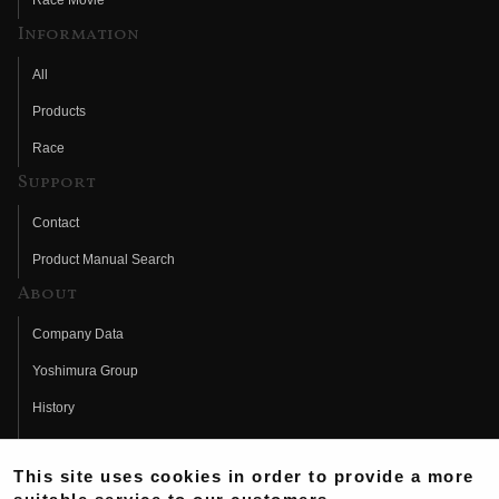
Race Movie
Information
All
Products
Race
Support
Contact
Product Manual Search
About
Company Data
Yoshimura Group
History
Fujio Yoshimura
This site uses cookies in order to provide a more
Hideo Yoshimura