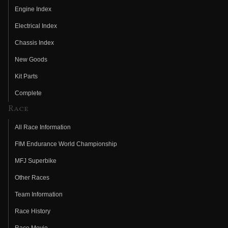
Engine Index
Electrical Index
Chassis Index
New Goods
Kit Parts
Complete
Race
All Race Information
FIM Endurance World Championship
MFJ Superbike
Other Races
Team Information
Race History