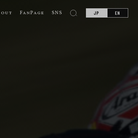
bout
FanPage
SNS
JP
EN