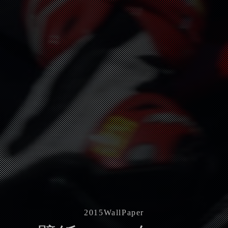
2015
WallPaper