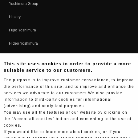
Yoshimura Group
History
Fujio Yoshimura
Hideo Yoshimura
Fan Page
This site uses cookies in order to provide a more
Yoshimura History
suitable service to our customers.
The purpose is to improve customer convenience, to improve
Wallpaper Download
the performance of this site, and to improve and enhance the
services we advocate to our customers.We also provide
Yoshimura TV
information to third-party cookies for informational
(advertising) and analytical purposes.
Product Images
You may use all the features of our website by clicking on
the "Accept all cookies" button and consenting to the use of
Web Articles
cookies.
If you would like to learn more about cookies, or if you