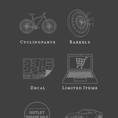
Cyclingparts
Barrels
Decal
Limited Items