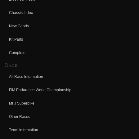
Chassis Index
New Goods
Kit Parts
Complete
Race
All Race Information
FIM Endurance World Championship
MFJ Superbike
Other Races
Team Information