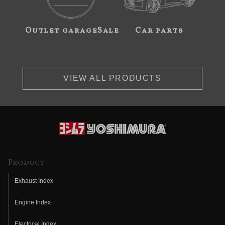
Outlet garageSale
Car parts
VIEW ALL PRODUCTS
Product
Exhaust Index
Engine Index
Electrical Index