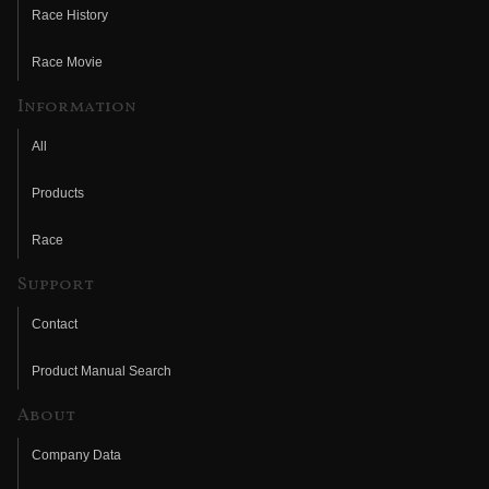
Race History
Race Movie
Information
All
Products
Race
Support
Contact
Product Manual Search
About
Company Data