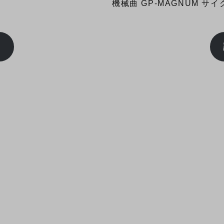
機械曲 GP-MAGNUM サイ
ム