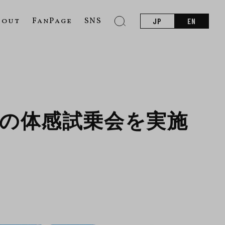
bout
FanPage
SNS
JP
EN
ラパーツの体感試乗会を実施