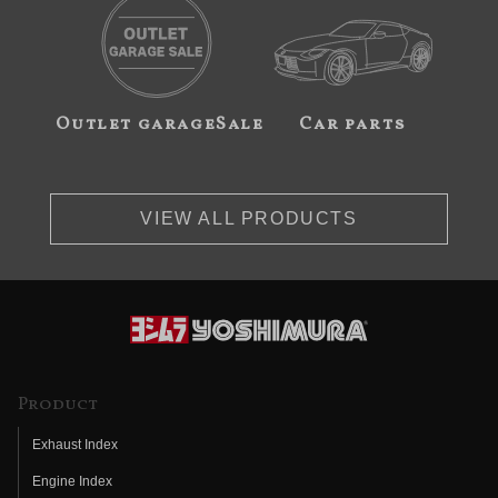
Outlet garageSale
Car parts
VIEW ALL PRODUCTS
Product
Exhaust Index
Engine Index