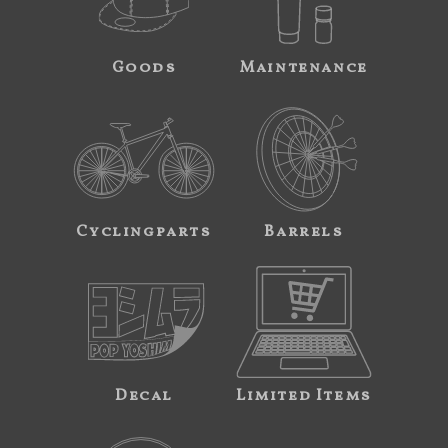
Goods
Maintenance
Cyclingparts
Barrels
Decal
Limited Items