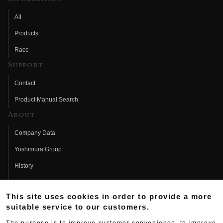
All
Products
Race
Support
Contact
Product Manual Search
About
Company Data
Yoshimura Group
History
Fujio Yoshimura
This site uses cookies in order to provide a more
Hideo Yoshimura
suitable service to our customers.
Fan Page