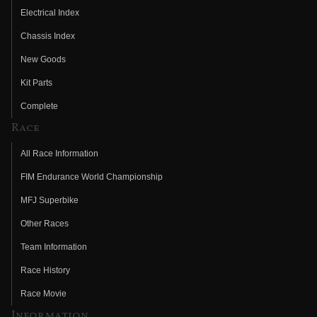
Electrical Index
Chassis Index
New Goods
Kit Parts
Complete
Race
All Race Information
FIM Endurance World Championship
MFJ Superbike
Other Races
Team Information
Race History
Race Movie
Information