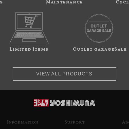
s
Maintenance
Cycl
Limited Items
Outlet garageSale
VIEW ALL PRODUCTS
Information
Support
Ab