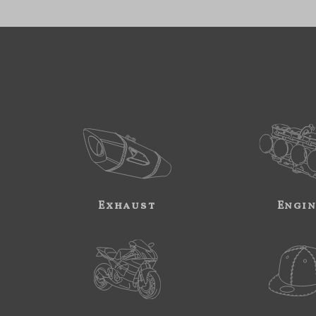
Exhaust
Engi