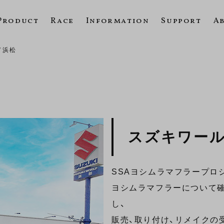
Product
Race
Information
Support
A
ド浜松
スズキワー
SSAヨシムラマフラープロ
ヨシムラマフラーについて
し、
販売、取り付け、リメイクの