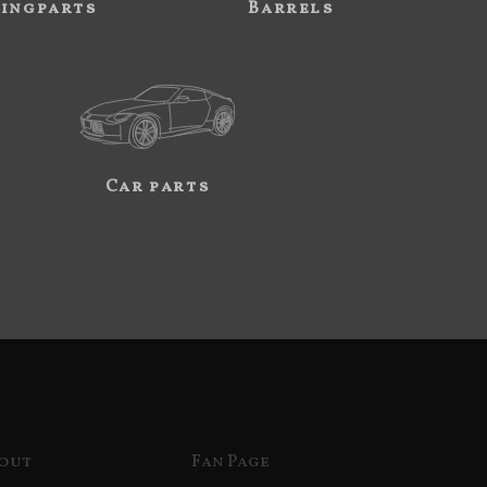
ingparts
Barrels
Car parts
out
Fan Page