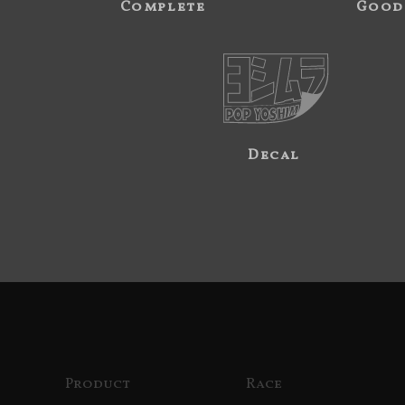
Complete
Good
Decal
Product
Race