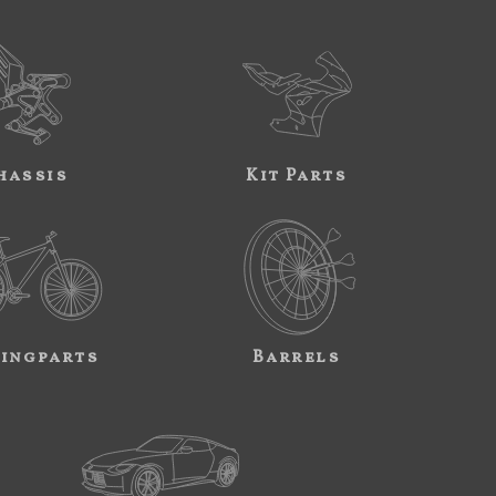
hassis
Kit Parts
ingparts
Barrels