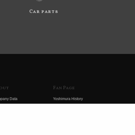
Car parts
out
Fan Page
pany Data
Yoshimura History
himura Group
Wallpaper Download
ory
Yoshimura TV
o Yoshimura
Product Images