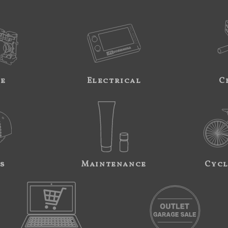
ne
Electrical
C
s
Maintenance
Cycl