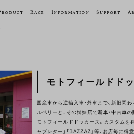
Product
Race
Information
Support
A
京
モトフィールドド
国産車から逆輸入車・外車まで、新旧問
ルベリーと、その姉妹店で新車・中古車の
モトフィールドドッカーズ。カスタムを得
ャブレター」「BAZZAZ」等、お店毎に