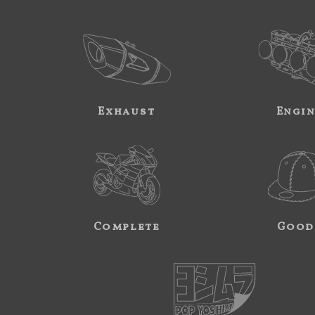
Exhaust
Engi
Complete
Good