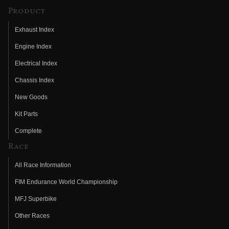
Product
Exhaust Index
Engine Index
Electrical Index
Chassis Index
New Goods
Kit Parts
Complete
Race
All Race Information
FIM Endurance World Championship
MFJ Superbike
Other Races