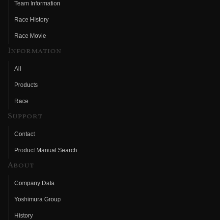
Team Information
Race History
Race Movie
Information
All
Products
Race
Support
Contact
Product Manual Search
About
Company Data
Yoshimura Group
History