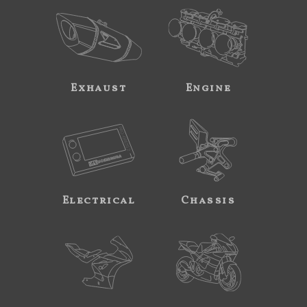
Exhaust
Engine
Electrical
Chassis