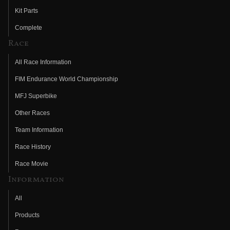
Kit Parts
Complete
Race
All Race Information
FIM Endurance World Championship
MFJ Superbike
Other Races
Team Information
Race History
Race Movie
Information
All
Products