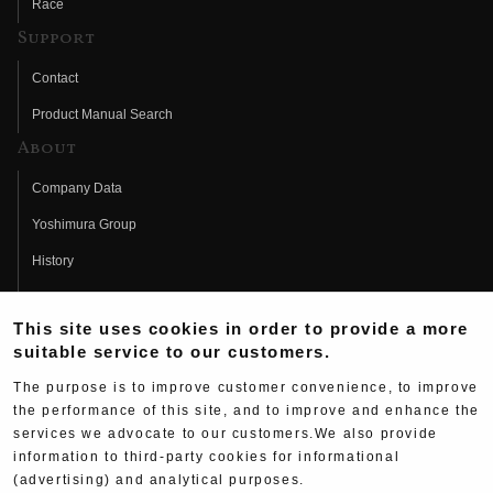
Race
Support
Contact
Product Manual Search
About
Company Data
Yoshimura Group
History
Fujio Yoshimura
This site uses cookies in order to provide a more
Hideo Yoshimura
suitable service to our customers.
Fan Page
The purpose is to improve customer convenience, to improve
Yoshimura History
the performance of this site, and to improve and enhance the
services we advocate to our customers.We also provide
Wallpaper Download
information to third-party cookies for informational
(advertising) and analytical purposes.
Yoshimura TV