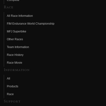
Complete
Race
All Race Information
FIM Endurance World Championship
MFJ Superbike
Other Races
Team Information
Race History
Race Movie
Information
All
Products
Race
Support