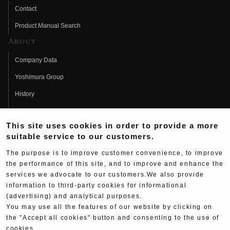
Contact
Product Manual Search
About
Company Data
Yoshimura Group
History
Fujio Yoshimura
This site uses cookies in order to provide a more
Hideo Yoshimura
suitable service to our customers.
Fan Page
The purpose is to improve customer convenience, to improve
Yoshimura History
the performance of this site, and to improve and enhance the
services we advocate to our customers.We also provide
Wallpaper Download
information to third-party cookies for informational
(advertising) and analytical purposes.
Yoshimura TV
You may use all the features of our website by clicking on
Product Images
the "Accept all cookies" button and consenting to the use of
cookies.