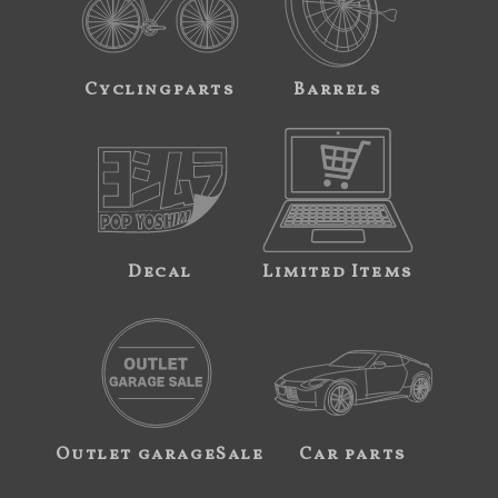
Cyclingparts
Barrels
Decal
Limited Items
Outlet garageSale
Car parts