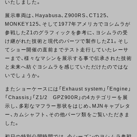
いたしました。
展示車両は、Hayabusa、Z900RS、CT125、
MONKEY125、そして1977年アメリカでヨシムラが
参戦したZ1のグラフィックを参考に、ヨシムラの受
け継がれた技術と現代のパーツで製作したZ1。そし
てショー開催の直前までテスト走行していたレーサ
ーまで、様々なマシンを展示する事で伝承された技術
と未来へ紡ぐヨシムラを感じていただけたのではな
いでしょうか。
またショーケースには「Exhaust system」「Engine」
「Chassis」「Z1/2 GPZ900R」の4カテゴリーを展
示し、多彩なマフラー形状をはじめ、MJNキャブレタ
ー、カムシャフト、その他パーツ類をご覧いただきま
した。
初日の特別公開時間では、今シーズンのヨシムラ参戦