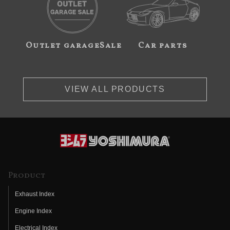
Outlet garageSale
Car parts
VIEW ALL PRODUCTS
Product
Exhaust Index
Engine Index
Electrical Index