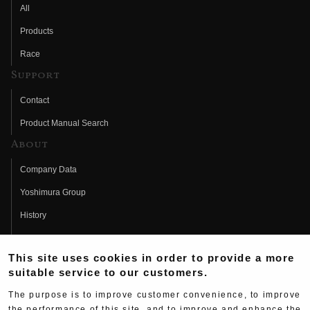
All
Products
Race
Support
Contact
Product Manual Search
About
Company Data
Yoshimura Group
History
Fujio Yoshimura
This site uses cookies in order to provide a more
Hideo Yoshimura
suitable service to our customers.
Fan Page
The purpose is to improve customer convenience, to improve
Yoshimura History
the performance of this site, and to improve and enhance the