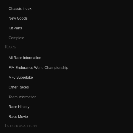
Chassis Index
New Goods
Kit Parts
Complete
Race
All Race Information
FIM Endurance World Championship
MFJ Superbike
Other Races
Team Information
Race History
Race Movie
Information