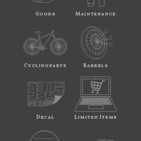
Goods
Maintenance
Cyclingparts
Barrels
Decal
Limited Items