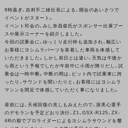
9時過ぎ、吉村不二雄社長による、開会のあいさつで
イベントがスタート。
イベント司会の、みし奈昌俊氏がスポンサー出展ブー
スや展示コーナーを紹介しました。
今回の試乗会に、ゆっくり走行枠も追加され、幅広い
お客様にヨシムラパーツを装着した車両を体感して
いただきました。しかし前日とは違い、天気は午後か
ら雨という予報でしたが午前中に小雨が降りだし、試
乗会は一時中断。中断の間は、ピット内で試乗車に跨
ったり、サウンドを聞いたりと、お客様にはヨシムラ
マシンを間近で体感していただく事になりました。
昼前には、天候回復の兆しもみえたので、渥美心選手
のデモランを予定どおり決行、Z1、GSX-R125、ZX-
4Rの順でプロライダーによるヨシムラサウンドを響