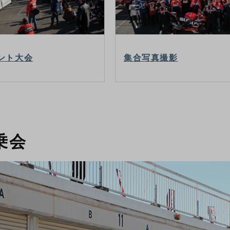
ント大会
集合写真撮影
乗会