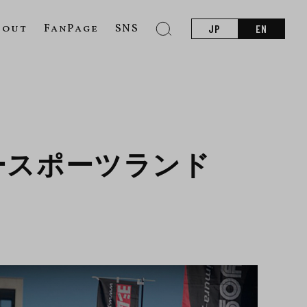
bout
FanPage
SNS
JP
EN
タースポーツランド