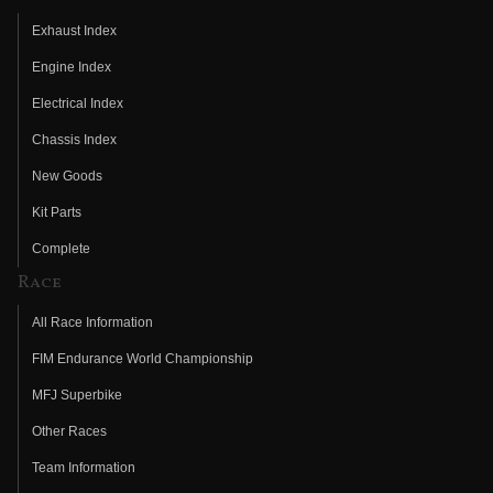
Exhaust Index
Engine Index
Electrical Index
Chassis Index
New Goods
Kit Parts
Complete
Race
All Race Information
FIM Endurance World Championship
MFJ Superbike
Other Races
Team Information