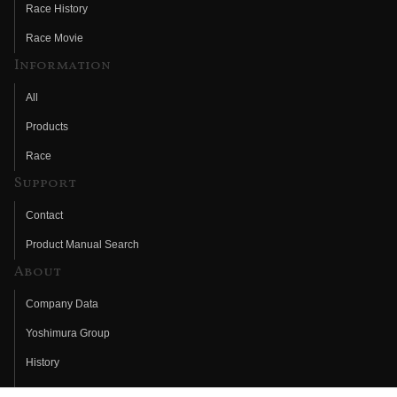
Race History
Race Movie
Information
All
Products
Race
Support
Contact
Product Manual Search
About
Company Data
Yoshimura Group
History
Fujio Yoshimura