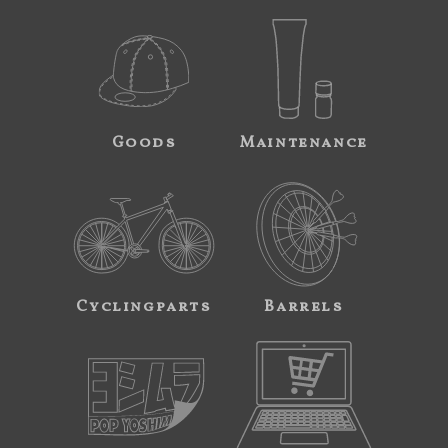
Goods
Maintenance
Cyclingparts
Barrels