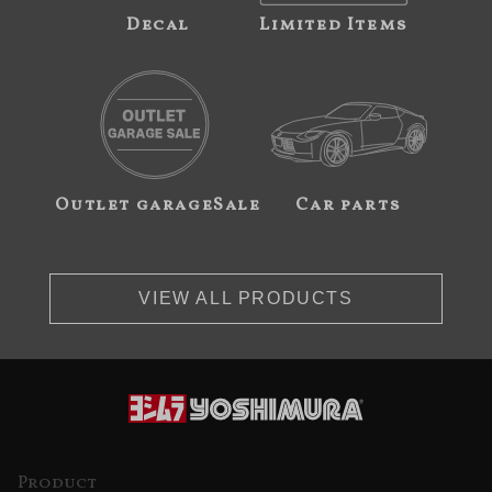
Decal
Limited Items
Outlet garageSale
Car parts
VIEW ALL PRODUCTS
Product