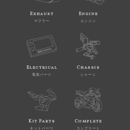
(1) お客様の同意が得られている場合。

(2) 商品、および製品代金の決済のために、当
Exhaust
Engine
社の必要かつ適切な監督のもと、業務を外部業者
マフラー
エンジン
に委託する場合。

(3) 法令に基づき、司法・行政機関等から提供
を求められた場合。

4. 当社は、お客様からご提供いただいたお客様
ご本人に関する個人情報の開示・訂正・削除など
の要請があった場合は、速やかに対応させていた
だきます。

Electrical
Chassis
電装パーツ
シャーシ
5. 当社は、個人情報に関する法令を遵守すると
ともに、法令等の変更に合わせてプライバシーポ
Kit Parts
Complete
キットパーツ
コンプリート