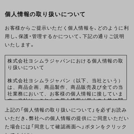
個人情報の取り扱いについて
お客様からご提示いただく個人情報を、どのように利
用し、保護・管理するかについて、下記の通りご説明
いたします。
株式会社ヨシムラジャパンにおける個人情報の取
り扱いについて

株式会社ヨシムラジャパン（以下、当社という）
は、商品企画、商品製作、商品販売及び全ての当
社業務において、お客様の個人情報に接していま
す。当社は、これらの個人情報が個人の人格に関
わる重要な情報と位置づけ、その保護を重要な社
上記の「個人情報の取り扱いについて」を必ずお読み
会責務と考えております。そこで当社が運営する
いただき、弊社への個人情報の提供にご同意いただい
ウェブサイト（以下、当ウェブサイトという）で
は、お客様からいただいた個人情報に関しまして
た場合には「同意して確認画面へ」ボタンをクリック
プライバシーポリシーを定め、お客様が安心して