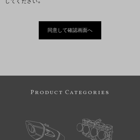
してください。
当ウェブサイトを利用いただける運営・管理を行
っていきます。

1. 当社は、お客様より収集した個人情報は、厳
重に管理いたします。 当社では個人情報への漏
洩、紛失、破壊、不正アクセスなどに関し、予防
措置その他個人データの安全管理(情報セキュリ
ティ対策)のために必要かつ適切な処置を講じる
とともに、個人情報保護の為の内部管理体制（コ
ンプライアンス・プログラム）の継続的な改善を
行います。

2. 当社は、個人情報をご提供いただく場合は、
Product Categories
お客様に使用目的を通知した上、必要な範囲の情
報を収集させていただきます。

3. 当社は、お客様よりご提供いただきました個
人情報は適切に管理し、次の場合を除き、第三者
には開示・提供はいたしません。
