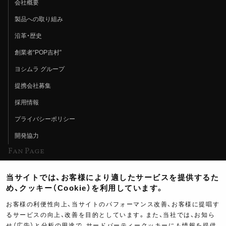
会社概要
製品への取り組み
沿革・歴史
創業者“POP吉村”
ヨシムラ グループ
提携会社募集
採用情報
プライバシーポリシー
開発協力
Fan Page
Web特集記事
当サイトでは、お客様により適したサービスを提供するた
ヨシムラTV
め、クッキー（Cookie）を利用しています。
イベント情報
お客様の利便性向上、当サイトのパフォーマンス改善、お客様に提唱す
るサービスの向上、改善を目的としています。また、当社では、お知ら
イベントスケジュール
せ（広告）と分析の用途で、サードパーティークッキーにも情報を提供