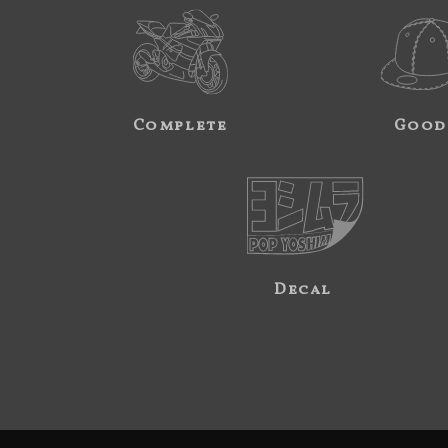
Complete
Good
Decal