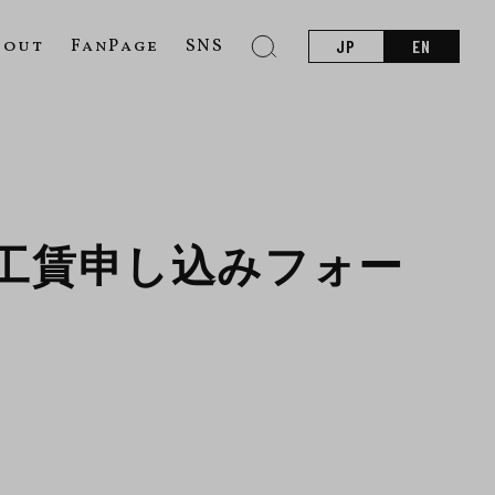
bout
FanPage
SNS
JP
EN
脱着工賃申し込みフォー