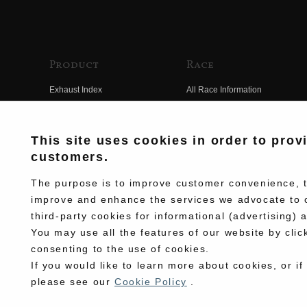
Product
Race
Exhaust Index
All Race Information
Engine Index
FIM Endurance World
Championship
Electrical Index
This site uses cookies in order to prov
MFJ Superbike
customers.
Chassis Index
Other Races
New Goods
The purpose is to improve customer convenience, to
Team Information
improve and enhance the services we advocate to 
Kit Parts
third-party cookies for informational (advertising) 
Race History
Complete
You may use all the features of our website by clic
Race Movie
consenting to the use of cookies.
If you would like to learn more about cookies, or if
please see our
Cookie Policy
.