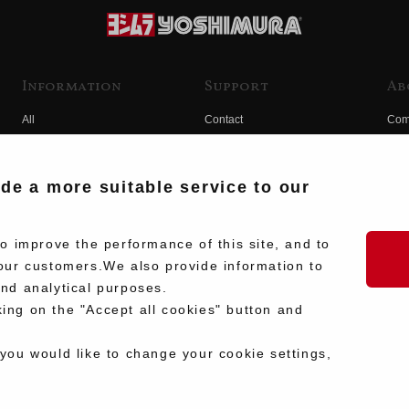
Information
Support
Ab
All
Contact
Com
Products
Product Manual Search
Yos
Race
Hist
ide a more suitable service to our
Fuji
Hid
 improve the performance of this site, and to
our customers.We also provide information to
and analytical purposes.
king on the "Accept all cookies" button and
 you would like to change your cookie settings,
Copyright ©Y