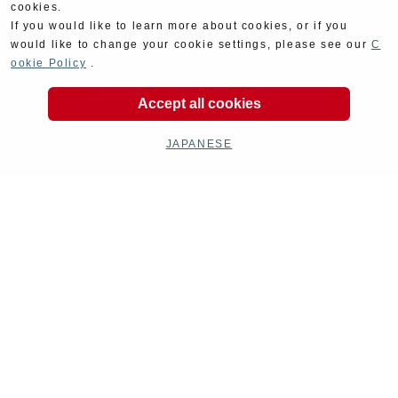
cookies.
機構に応じた設計プログラム作成
If you would like to learn more about cookies, or if you
would like to change your cookie settings, please see our
C
ookie Policy
.
Accept all cookies
JAPANESE