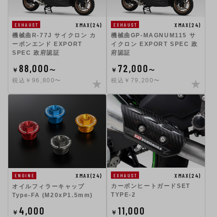
XMAX(24)
XMAX(24)
EXHAUST
EXHAUST
機械曲R-77J サイクロン カ
機械曲GP-MAGNUM115 サ
ーボンエンド EXPORT
イクロン EXPORT SPEC 政
SPEC 政府認証
府認証
88,000
72,000
￥
〜
￥
〜
税込￥96,800〜
税込￥79,200〜
XMAX(24)
XMAX(24)
EXHAUST
ENGINE
カーボンヒートガードSET
オイルフィラーキャップ
TYPE-2
Type-FA (M20xP1.5mm)
4,000
11,000
￥
￥