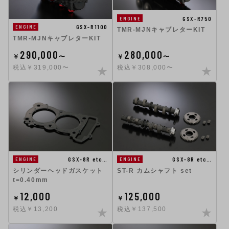
GSX-R750
ENGINE
GSX-R1100
ENGINE
TMR-MJNキャブレターKIT
TMR-MJNキャブレターKIT
290,000
280,000
￥
〜
￥
〜
税込￥319,000〜
税込￥308,000〜
GSX-8R etc…
GSX-8R etc…
ENGINE
ENGINE
シリンダーヘッドガスケット
ST-R カムシャフト set
t=0.40mm
12,000
125,000
￥
￥
税込￥13,200
税込￥137,500