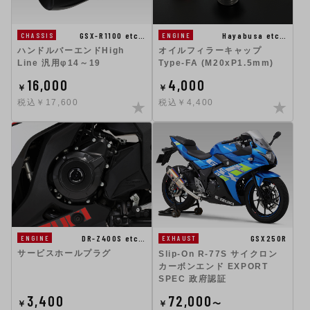
GSX-R1100 etc…
Hayabusa etc…
CHASSIS
ENGINE
ハンドルバーエンドHigh
オイルフィラーキャップ
Line 汎用φ14～19
Type-FA (M20xP1.5mm)
16,000
4,000
￥
￥
税込￥17,600
税込￥4,400
DR-Z400S etc…
GSX250R
ENGINE
EXHAUST
サービスホールプラグ
Slip-On R-77S サイクロン
カーボンエンド EXPORT
SPEC 政府認証
3,400
72,000
￥
￥
〜