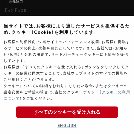
開発協力
Fan Page
Web特集記事
当サイトでは、お客様により適したサービスを提供するた
ヨシムラTV
め、クッキー（Cookie）を利用しています。
イベント情報
お客様の利便性向上、当サイトのパフォーマンス改善、お客様に提唱す
るサービスの向上、改善を目的としています。また、当社では、お知ら
イベントスケジュール
せ（広告）と分析の用途で、サードパーティークッキーにも情報を提供
ツーリングブレイクタイム
しています。
お客様は、「すべてのクッキーを受け入れる」ボタンをクリックしてク
壁紙
ッキーの使用に同意することで、当社ウェブサイトのすべての機能を
ご利用頂くことができます。
製品ポスター
クッキーについての詳細をお知りになりたい場合、またはクッキーの
設定変更をご希望の場合は、当社のクッキーポリシー（
クッキーの利用
について
）をご覧ください。
すべてのクッキーを受け入れる
Copyright ©YOSHIMURA JAPAN Co,Ltd. All Rights
Reserved.
ENGLISH