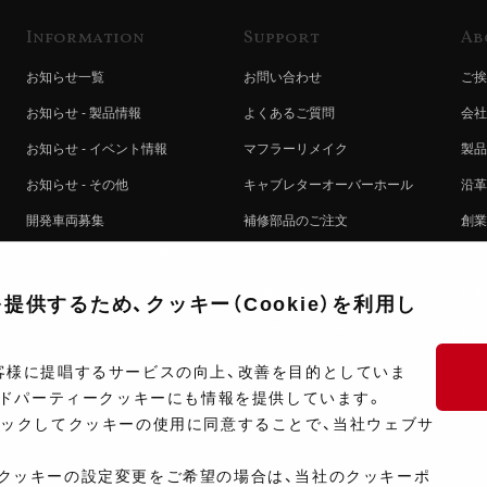
Information
Support
Ab
お知らせ一覧
お問い合わせ
ご挨
お知らせ - 製品情報
よくあるご質問
会社
お知らせ - イベント情報
マフラーリメイク
製品
お知らせ - その他
キャブレターオーバーホール
沿革
開発車両募集
補修部品のご注文
創業
コラボレート自動販売機のご案内
オンライン保証登録
ヨシ
注文方法
製品に関する重要なお知らせ
提携
供するため、クッキー（Cookie）を利用し
排出ガス試験結果証明書について
採用
ポイントについて
プラ
客様に提唱するサービスの向上、改善を目的としていま
ードパーティークッキーにも情報を提供しています。
ショップ情報
開発
リックしてクッキーの使用に同意することで、当社ウェブサ
製品マニュアル検索
クッキーの設定変更をご希望の場合は、当社のクッキーポ