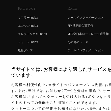
Product
Race
マフラー Index
レースインフォメーション
エンジン Index
FIM世界耐久選手権
エレクトリカル Index
MFJ全日本ロードレース選手権
シャーシ Index
その他のレース
最新グッズ
チームインフォメーション
キットパーツ
レースの歴史
コンプリート
レースムービー
当サイトでは、お客様により適したサービスを提
ています。
お客様の利便性向上、当サイトのパフォーマンス改善、お
す。また、当社では、お知らせ（広告）と分析の用途で、サ
お客様は、「すべてのクッキーを受け入れる」ボタンをク
イトのすべての機能をご利用頂くことができます。
クッキーについての詳細をお知りになりたい場合、または