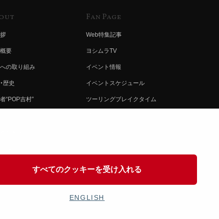
out
Fan Page
拶
Web特集記事
概要
ヨシムラTV
への取り組み
イベント情報
・歴史
イベントスケジュール
者“POP吉村”
ツーリングブレイクタイム
ムラ グループ
壁紙
会社募集
製品ポスター
情報
イバシーポリシー
すべてのクッキーを受け入れる
協力
ENGLISH