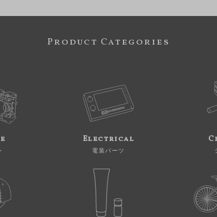
Product Categories
ne
Electrical
C
ン
電装パーツ