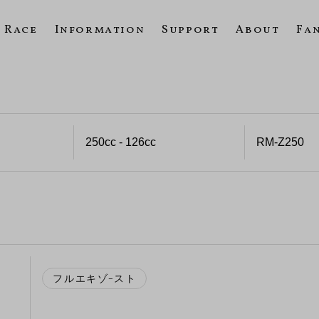
Race
Information
Support
About
Fa
フルエキゾ−スト