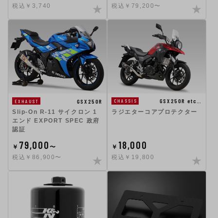
税込￥3,740
税込￥79,200〜
GSX250R etc…
GSX250R
CHASSIS
EXHAUST
ラジエターコアプロテクター
Slip-On R-11 サイクロン 1
エンド EXPORT SPEC 政府
認証
79,000
18,000
￥
〜
￥
税込￥86,900〜
税込￥19,800