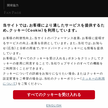
開発協力
Fan Page
Web特集記事
当サイトでは、お客様により適したサービスを提供するた
ヨシムラTV
め、クッキー（Cookie）を利用しています。
イベント情報
お客様の利便性向上、当サイトのパフォーマンス改善、お客様に提唱す
るサービスの向上、改善を目的としています。また、当社では、お知ら
イベントスケジュール
せ（広告）と分析の用途で、サードパーティークッキーにも情報を提供
ツーリングブレイクタイム
しています。
お客様は、「すべてのクッキーを受け入れる」ボタンをクリックしてク
壁紙
ッキーの使用に同意することで、当社ウェブサイトのすべての機能を
ご利用頂くことができます。
製品ポスター
クッキーについての詳細をお知りになりたい場合、またはクッキーの
設定変更をご希望の場合は、当社のクッキーポリシー（
クッキーの利用
について
）をご覧ください。
すべてのクッキーを受け入れる
Copyright ©YOSHIMURA JAPAN Co,Ltd. All Rights
Reserved.
ENGLISH