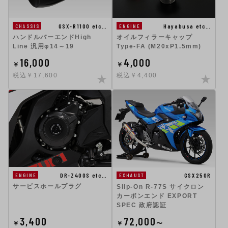
GSX-R1100 etc…
Hayabusa etc…
CHASSIS
ENGINE
ハンドルバーエンドHigh
オイルフィラーキャップ
Line 汎用φ14～19
Type-FA (M20xP1.5mm)
16,000
4,000
￥
￥
税込￥17,600
税込￥4,400
DR-Z400S etc…
GSX250R
ENGINE
EXHAUST
サービスホールプラグ
Slip-On R-77S サイクロン
カーボンエンド EXPORT
SPEC 政府認証
3,400
72,000
￥
￥
〜