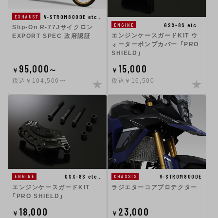
V-STROM800DE etc…
EXHAUST
GSX-8S etc…
ENGINE
Slip-On R-77Jサイクロン
エンジンケースガードKIT ウ
EXPORT SPEC 政府認証
ォーターポンプカバー 「PRO
SHIELD」
95,000
15,000
￥
〜
￥
税込￥104,500〜
税込￥16,500
GSX-8S etc…
V-STROM800DE
ENGINE
CHASSIS
エンジンケースガードKIT
ラジエターコアプロテクター
「PRO SHIELD」
18,000
23,000
￥
￥