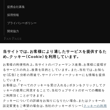
提携会社募集
採用情報
プライバシーポリシー
開発協力
Fan Page
Web特集記事
当サイトでは、お客様により適したサービスを提供するた
ヨシムラTV
め、クッキー（Cookie）を利用しています。
イベント情報
お客様の利便性向上、当サイトのパフォーマンス改善、お客様に提唱す
るサービスの向上、改善を目的としています。また、当社では、お知ら
イベントスケジュール
せ（広告）と分析の用途で、サードパーティークッキーにも情報を提供
ツーリングブレイクタイム
しています。
お客様は、「すべてのクッキーを受け入れる」ボタンをクリックしてク
壁紙
ッキーの使用に同意することで、当社ウェブサイトのすべての機能を
ご利用頂くことができます。
製品ポスター
クッキーについての詳細をお知りになりたい場合、またはクッキーの
設定変更をご希望の場合は、当社のクッキーポリシー（
クッキーの利用