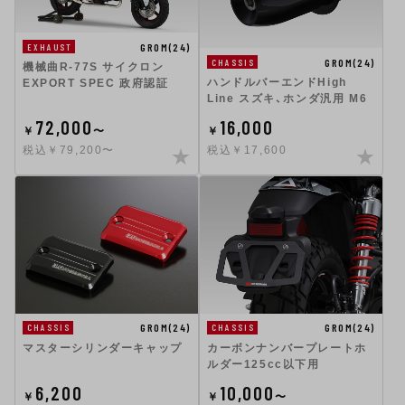
GROM(24)
EXHAUST
GROM(24)
CHASSIS
機械曲R-77S サイクロン
ハンドルバーエンドHigh
EXPORT SPEC 政府認証
Line スズキ、ホンダ汎用 M6
72,000
16,000
￥
〜
￥
税込￥79,200〜
税込￥17,600
GROM(24)
GROM(24)
CHASSIS
CHASSIS
マスターシリンダーキャップ
カーボンナンバープレートホ
ルダー125cc以下用
6,200
10,000
￥
￥
〜