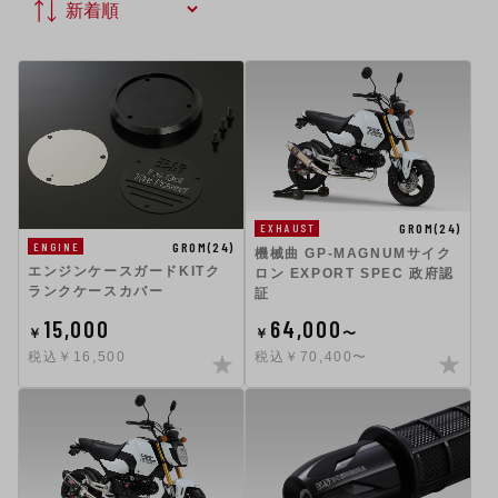
GROM(24)
EXHAUST
GROM(24)
ENGINE
機械曲 GP-MAGNUMサイク
エンジンケースガードKITク
ロン EXPORT SPEC 政府認
ランクケースカバー
証
15,000
64,000
￥
￥
〜
税込￥16,500
税込￥70,400〜