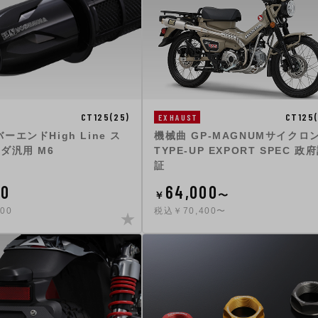
CT125(
CT125(25)
EXHAUST
機械曲 GP-MAGNUMサイクロ
ーエンドHigh Line ス
TYPE-UP EXPORT SPEC 政
ダ汎用 M6
証
00
64,000
￥
〜
00
税込￥70,400〜