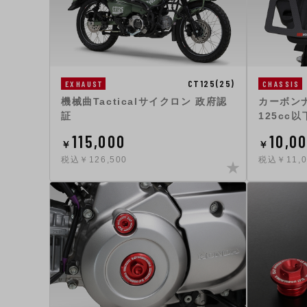
CT125(25)
EXHAUST
CHASSIS
機械曲Tacticalサイクロン 政府認
カーボン
証
125cc
115,000
10,0
￥
￥
税込￥126,500
税込￥11,