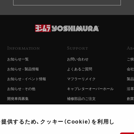
Information
Support
Ab
お知らせ一覧
お問い合わせ
ご挨
お知らせ - 製品情報
よくあるご質問
会社
お知らせ - イベント情報
マフラーリメイク
製品
お知らせ - その他
キャブレターオーバーホール
沿革
開発車両募集
補修部品のご注文
創業
コラボレート自動販売機のご案内
オンライン保証登録
ヨシ
注文方法
製品に関する重要なお知らせ
提携
供するため、クッキー（Cookie）を利用し
排出ガス試験結果証明書について
採用