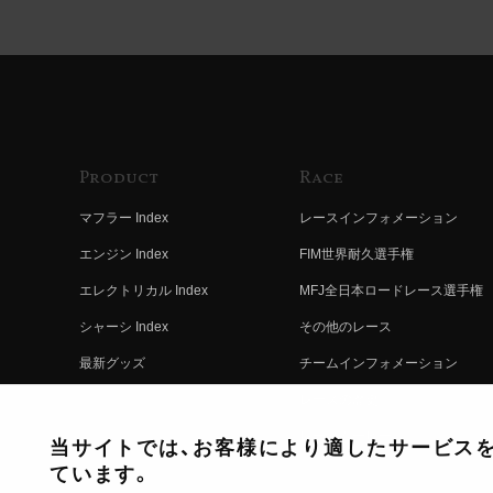
Product
Race
マフラー Index
レースインフォメーション
エンジン Index
FIM世界耐久選手権
エレクトリカル Index
MFJ全日本ロードレース選手権
シャーシ Index
その他のレース
最新グッズ
チームインフォメーション
キットパーツ
レースの歴史
コンプリート
レースムービー
当サイトでは、お客様により適したサービスを提
ています。