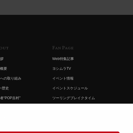
out
Fan Page
拶
Web特集記事
概要
ヨシムラTV
への取り組み
イベント情報
・歴史
イベントスケジュール
者“POP吉村”
ツーリングブレイクタイム
ムラ グループ
壁紙
会社募集
製品ポスター
情報