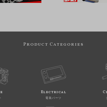
Product Categories
ne
Electrical
C
ン
電装パーツ