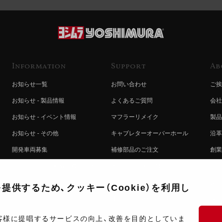
Information
Support
Ab
お知らせ一覧
お問い合わせ
ご挨
お知らせ - 製品情報
よくあるご質問
会社
お知らせ - イベント情報
マフラーリメイク
製品
お知らせ - その他
キャブレターオーバーホール
沿革
開発車両募集
補修部品のご注文
創業
コラボレート自動販売機のご案内
オンライン保証登録
ヨシ
注文方法
製品に関する重要なお知らせ
提携
供するため、クッキー（Cookie）を利用し
排出ガス試験結果証明書について
採用
ポイントについて
プラ
客様に提唱するサービスの向上、改善を目的としていま