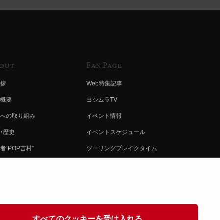
out
Fan Page
拶
Web特集記事
概要
ヨシムラTV
への取り組み
イベント情報
・歴史
イベントスケジュール
者“POP吉村”
ツーリングブレイクタイム
ムラ グループ
壁紙
会社募集
製品ポスター
情報
イバシーポリシー
すべてのクッキーを受け入れる