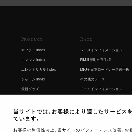
Product
Race
マフラー Index
レースインフォメーション
エンジン Index
FIM世界耐久選手権
エレクトリカル Index
MFJ全日本ロードレース選手権
シャーシ Index
その他のレース
最新グッズ
チームインフォメーション
キットパーツ
レースの歴史
コンプリート
レースムービー
当サイトでは、お客様により適したサービスを提
ています。
お客様の利便性向上、当サイトのパフォーマンス改善、お