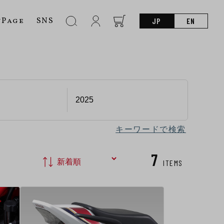
nPage
SNS
JP
EN
キーワードで検索
7
ITEMS