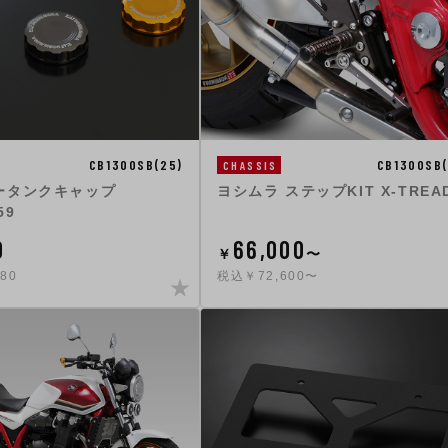
CB1300SB(25)
CB1300SB(
CHASSIS
ータンクキャップ
ヨシムラ ステップKIT X-TREA
59
0
66,000
￥
〜
80
税込￥72,600〜