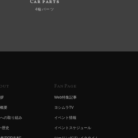
Car parts
4輪パーツ
out
Fan Page
拶
Web特集記事
概要
ヨシムラTV
への取り組み
イベント情報
・歴史
イベントスケジュール