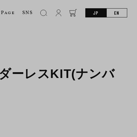
nPage
SNS
JP
EN
ンダーレスKIT(ナンバ