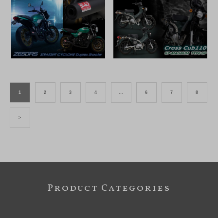
1
2
3
4
…
6
7
8
>
Product Categories