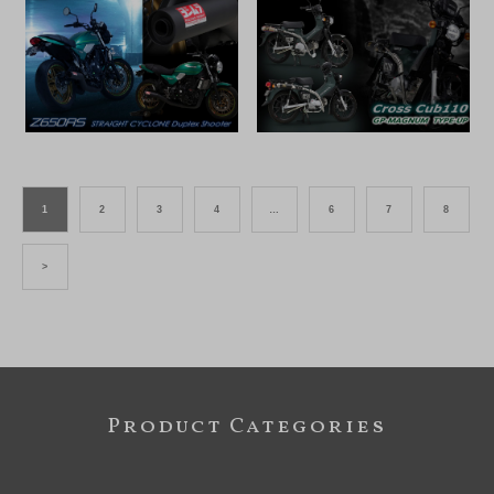
1
2
3
4
…
6
7
8
>
Product Categories