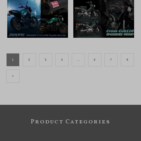
1
2
3
4
…
6
7
8
>
Product Categories