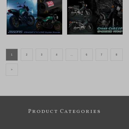
1
2
3
4
…
6
7
8
>
Product Categories