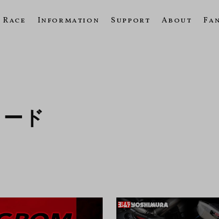
Race
Information
Support
About
Fa
ロード