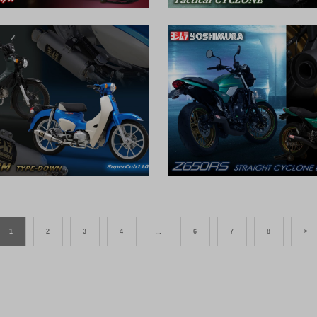
1
2
3
4
…
6
7
8
>