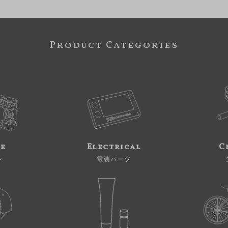
Product Categories
ne
Electrical
C
ン
電装パーツ