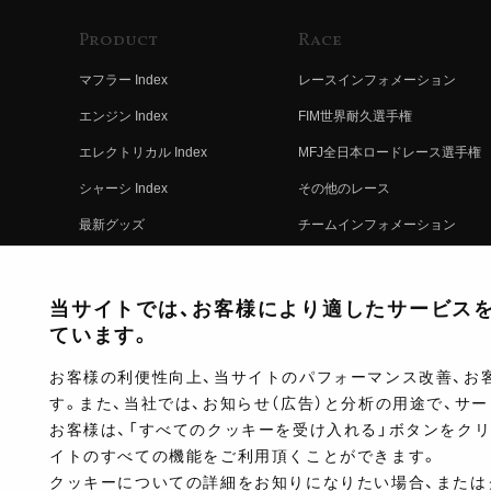
Product
Race
マフラー Index
レースインフォメーション
エンジン Index
FIM世界耐久選手権
エレクトリカル Index
MFJ全日本ロードレース選手権
シャーシ Index
その他のレース
最新グッズ
チームインフォメーション
キットパーツ
レースの歴史
コンプリート
レースムービー
当サイトでは、お客様により適したサービスを提
ています。
お客様の利便性向上、当サイトのパフォーマンス改善、お
す。また、当社では、お知らせ（広告）と分析の用途で、サ
お客様は、「すべてのクッキーを受け入れる」ボタンをク
イトのすべての機能をご利用頂くことができます。
クッキーについての詳細をお知りになりたい場合、または