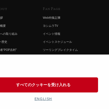
out
Fan Page
拶
Web特集記事
概要
ヨシムラTV
への取り組み
イベント情報
・歴史
イベントスケジュール
者“POP吉村”
ツーリングブレイクタイム
ムラ グループ
壁紙
会社募集
製品ポスター
情報
イバシーポリシー
すべてのクッキーを受け入れる
協力
ENGLISH