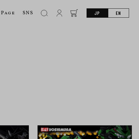
nPage
SNS
JP
EN