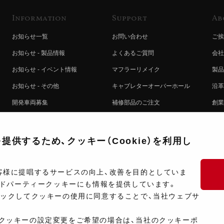
Information
Support
Ab
お知らせ一覧
お問い合わせ
ご挨
お知らせ - 製品情報
よくあるご質問
会社
お知らせ - イベント情報
マフラーリメイク
製品
お知らせ - その他
キャブレターオーバーホール
沿革
開発車両募集
補修部品のご注文
創業
コラボレート自動販売機のご案内
オンライン保証登録
ヨシ
注文方法
製品に関する重要なお知らせ
提携
供するため、クッキー（Cookie）を利用し
排出ガス試験結果証明書について
採用
ポイントについて
プラ
客様に提唱するサービスの向上、改善を目的としていま
ードパーティークッキーにも情報を提供しています。
ショップ情報
開発
リックしてクッキーの使用に同意することで、当社ウェブサ
製品マニュアル検索
クッキーの設定変更をご希望の場合は、当社のクッキーポ