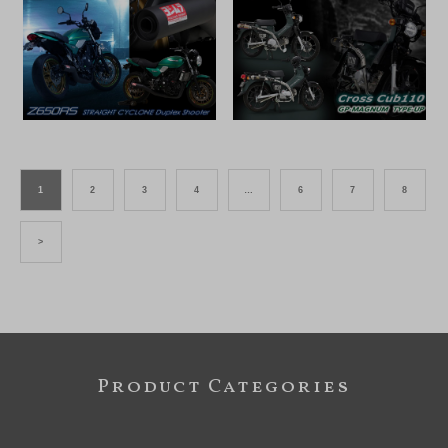
1
2
3
4
…
6
7
8
>
Product Categories