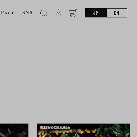
nPage
SNS
JP
EN