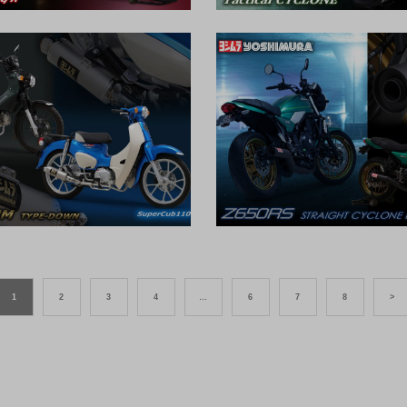
1
2
3
4
…
6
7
8
>