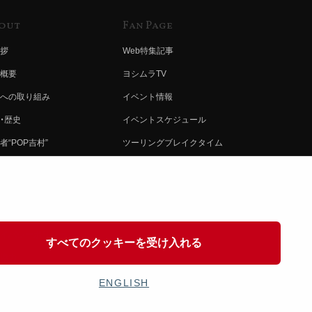
out
Fan Page
拶
Web特集記事
概要
ヨシムラTV
への取り組み
イベント情報
・歴史
イベントスケジュール
者“POP吉村”
ツーリングブレイクタイム
ムラ グループ
壁紙
会社募集
製品ポスター
情報
イバシーポリシー
すべてのクッキーを受け入れる
協力
ENGLISH