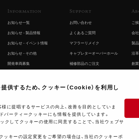
Information
Support
Ab
お知らせ一覧
お問い合わせ
ご挨
お知らせ - 製品情報
よくあるご質問
会社
お知らせ - イベント情報
マフラーリメイク
製品
お知らせ - その他
キャブレターオーバーホール
沿革
開発車両募集
補修部品のご注文
創業
コラボレート自動販売機のご案内
オンライン保証登録
ヨシ
注文方法
製品に関する重要なお知らせ
提携
供するため、クッキー（Cookie）を利用し
排出ガス試験結果証明書について
採用
ポイントについて
プラ
客様に提唱するサービスの向上、改善を目的としていま
ードパーティークッキーにも情報を提供しています。
ショップ情報
開発
リックしてクッキーの使用に同意することで、当社ウェブサ
製品マニュアル検索
クッキーの設定変更をご希望の場合は、当社のクッキーポ