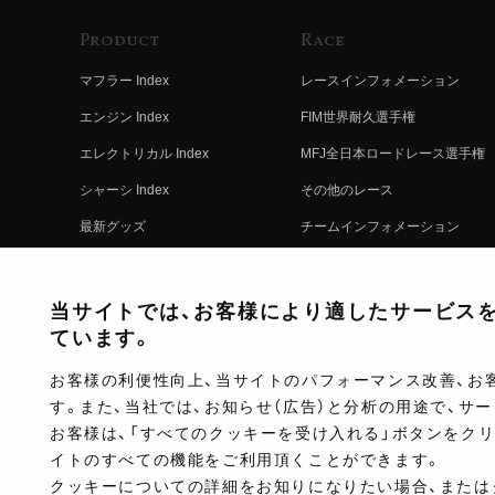
Product
Race
マフラー Index
レースインフォメーション
エンジン Index
FIM世界耐久選手権
エレクトリカル Index
MFJ全日本ロードレース選手権
シャーシ Index
その他のレース
最新グッズ
チームインフォメーション
キットパーツ
レースの歴史
コンプリート
レースムービー
当サイトでは、お客様により適したサービスを提
ています。
お客様の利便性向上、当サイトのパフォーマンス改善、お
す。また、当社では、お知らせ（広告）と分析の用途で、サ
お客様は、「すべてのクッキーを受け入れる」ボタンをク
イトのすべての機能をご利用頂くことができます。
クッキーについての詳細をお知りになりたい場合、または