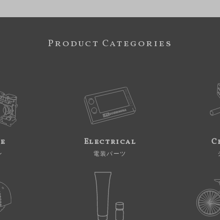
Product Categories
ne
Electrical
C
ン
電装パーツ