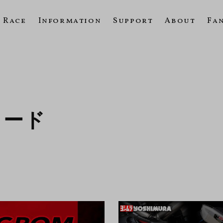
Race
Information
Support
About
Fa
ロード