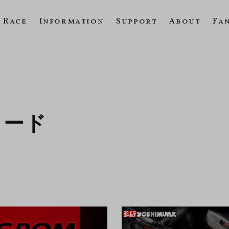
Race
Information
Support
About
Fa
ロード