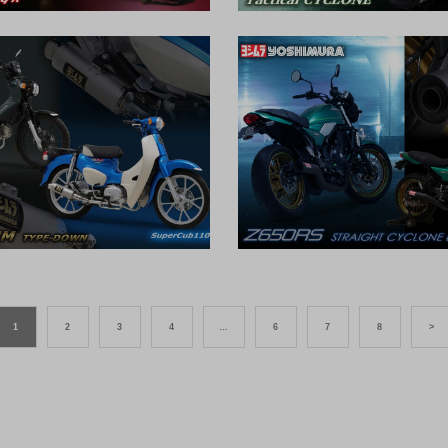
1
2
3
4
…
6
7
8
>