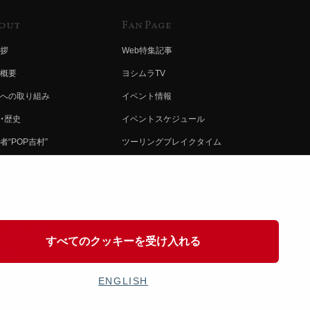
out
Fan Page
拶
Web特集記事
概要
ヨシムラTV
への取り組み
イベント情報
・歴史
イベントスケジュール
者“POP吉村”
ツーリングブレイクタイム
ムラ グループ
壁紙
会社募集
製品ポスター
情報
イバシーポリシー
すべてのクッキーを受け入れる
協力
ENGLISH