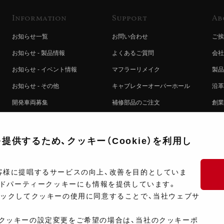
Information
Support
Ab
お知らせ一覧
お問い合わせ
ご挨
お知らせ - 製品情報
よくあるご質問
会社
お知らせ - イベント情報
マフラーリメイク
製品
お知らせ - その他
キャブレターオーバーホール
沿革
開発車両募集
補修部品のご注文
創業
コラボレート自動販売機のご案内
オンライン保証登録
ヨシ
注文方法
製品に関する重要なお知らせ
提携
供するため、クッキー（Cookie）を利用し
排出ガス試験結果証明書について
採用
ポイントについて
プラ
客様に提唱するサービスの向上、改善を目的としていま
ードパーティークッキーにも情報を提供しています。
ショップ情報
開発
リックしてクッキーの使用に同意することで、当社ウェブサ
製品マニュアル検索
クッキーの設定変更をご希望の場合は、当社のクッキーポ