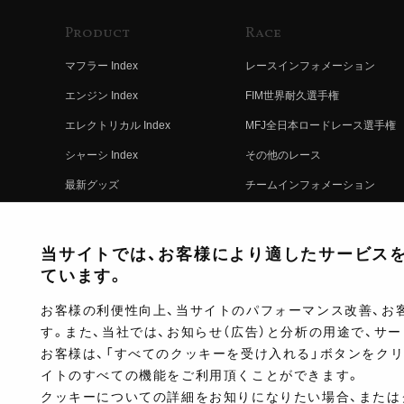
Product
Race
マフラー Index
レースインフォメーション
エンジン Index
FIM世界耐久選手権
エレクトリカル Index
MFJ全日本ロードレース選手権
シャーシ Index
その他のレース
最新グッズ
チームインフォメーション
キットパーツ
レースの歴史
コンプリート
レースムービー
当サイトでは、お客様により適したサービスを提
ています。
お客様の利便性向上、当サイトのパフォーマンス改善、お
す。また、当社では、お知らせ（広告）と分析の用途で、サ
お客様は、「すべてのクッキーを受け入れる」ボタンをク
イトのすべての機能をご利用頂くことができます。
クッキーについての詳細をお知りになりたい場合、または