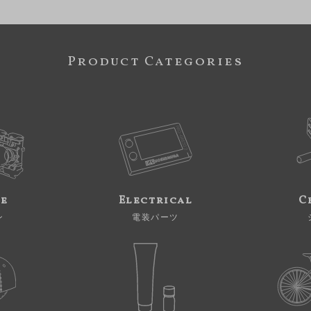
Product Categories
ne
Electrical
C
ン
電装パーツ