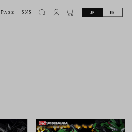
nPage
SNS
JP
EN