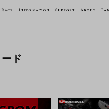
Race
Information
Support
About
Fa
ロード