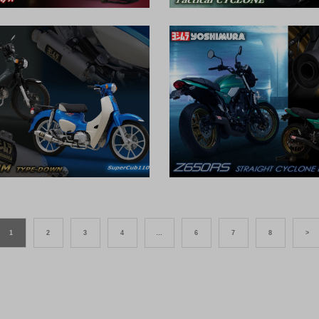
1
2
3
4
…
6
7
8
>