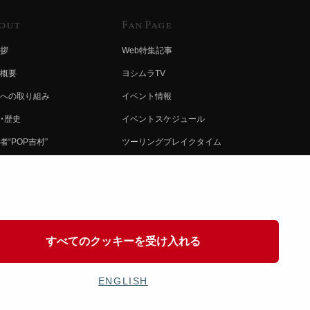
out
Fan Page
拶
Web特集記事
概要
ヨシムラTV
への取り組み
イベント情報
・歴史
イベントスケジュール
者“POP吉村”
ツーリングブレイクタイム
ムラ グループ
壁紙
会社募集
製品ポスター
情報
イバシーポリシー
すべてのクッキーを受け入れる
協力
ENGLISH