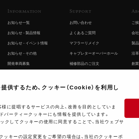
Information
Support
Ab
お知らせ一覧
お問い合わせ
ご挨
お知らせ - 製品情報
よくあるご質問
会社
お知らせ - イベント情報
マフラーリメイク
製品
お知らせ - その他
キャブレターオーバーホール
沿革
開発車両募集
補修部品のご注文
創業
コラボレート自動販売機のご案内
オンライン保証登録
ヨシ
注文方法
製品に関する重要なお知らせ
提携
供するため、クッキー（Cookie）を利用し
排出ガス試験結果証明書について
採用
ポイントについて
プラ
客様に提唱するサービスの向上、改善を目的としていま
ードパーティークッキーにも情報を提供しています。
ショップ情報
開発
リックしてクッキーの使用に同意することで、当社ウェブサ
製品マニュアル検索
クッキーの設定変更をご希望の場合は、当社のクッキーポ