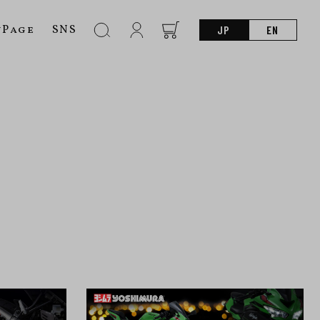
nPage
SNS
JP
EN