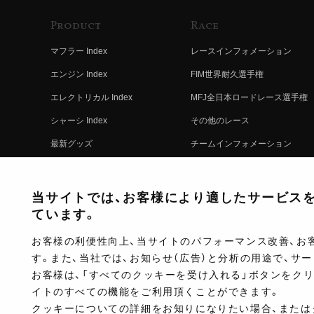
Product
Race
マフラー Index
レースインフォメーション
エンジン Index
FIM世界耐久選手権
エレクトリカル Index
MFJ全日本ロードレース選手権
シャーシ Index
その他のレース
最新グッズ
チームインフォメーション
キットパーツ
レースの歴史
コンプリート
レースムービー
当サイトでは、お客様により適したサービスを提
ています。
お客様の利便性向上、当サイトのパフォーマンス改善、お
す。また、当社では、お知らせ（広告）と分析の用途で、サ
お客様は、「すべてのクッキーを受け入れる」ボタンをク
イトのすべての機能をご利用頂くことができます。
クッキーについての詳細をお知りになりたい場合、または