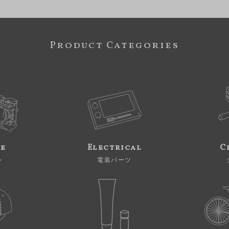
Product Categories
ne
Electrical
C
ン
電装パーツ