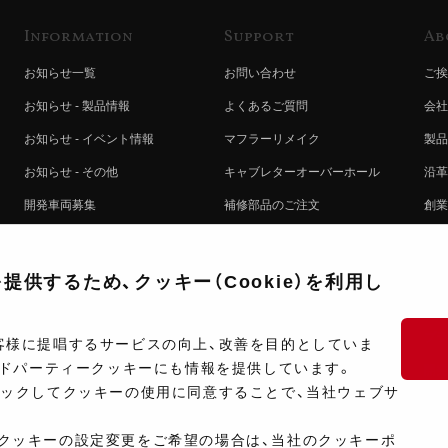
Information
Support
Ab
お知らせ一覧
お問い合わせ
ご挨
お知らせ - 製品情報
よくあるご質問
会社
お知らせ - イベント情報
マフラーリメイク
製品
お知らせ - その他
キャブレターオーバーホール
沿革
開発車両募集
補修部品のご注文
創業
コラボレート自動販売機のご案内
オンライン保証登録
ヨシ
注文方法
製品に関する重要なお知らせ
提携
供するため、クッキー（Cookie）を利用し
排出ガス試験結果証明書について
採用
ポイントについて
プラ
客様に提唱するサービスの向上、改善を目的としていま
ードパーティークッキーにも情報を提供しています。
ショップ情報
開発
リックしてクッキーの使用に同意することで、当社ウェブサ
製品マニュアル検索
クッキーの設定変更をご希望の場合は、当社のクッキーポ