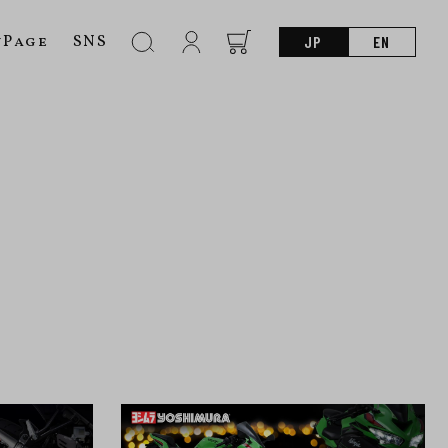
nPage
SNS
JP
EN