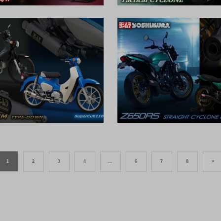
1
2
3
4
…
6
7
8
>