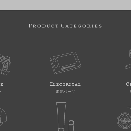
Product Categories
ne
Electrical
C
ン
電装パーツ