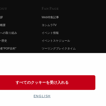
out
Fan Page
拶
Web特集記事
概要
ヨシムラTV
への取り組み
イベント情報
・歴史
イベントスケジュール
者“POP吉村”
ツーリングブレイクタイム
ムラ グループ
壁紙
会社募集
製品ポスター
情報
イバシーポリシー
すべてのクッキーを受け入れる
協力
ENGLISH