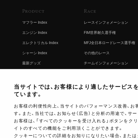
Product
Race
マフラー Index
レースインフォメーション
エンジン Index
FIM世界耐久選手権
エレクトリカル Index
MFJ全日本ロードレース選手権
シャーシ Index
その他のレース
最新グッズ
チームインフォメーション
キットパーツ
レースの歴史
コンプリート
レースムービー
当サイトでは、お客様により適したサービスを提
ています。
お客様の利便性向上、当サイトのパフォーマンス改善、お
す。また、当社では、お知らせ（広告）と分析の用途で、サ
お客様は、「すべてのクッキーを受け入れる」ボタンをク
イトのすべての機能をご利用頂くことができます。
クッキーについての詳細をお知りになりたい場合、または