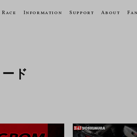
Race
Information
Support
About
Fa
ロード