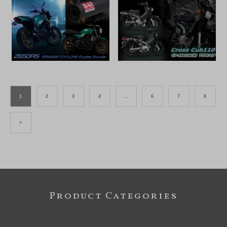
1
2
3
4
…
6
7
8
>
Product Categories