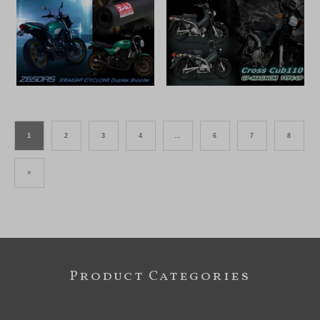
1
2
3
4
…
6
7
8
>
Product Categories