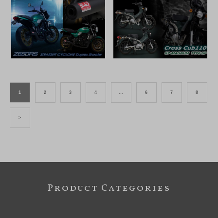
1
2
3
4
…
6
7
8
>
Product Categories