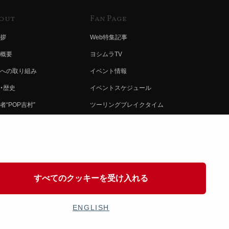
out
Fan Page
拶
Web特集記事
概要
ヨシムラTV
への取り組み
イベント情報
・歴史
イベントスケジュール
者“POP吉村”
ツーリングブレイクタイム
ムラ グループ
壁紙
会社募集
製品ポスター
情報
イバシーポリシー
すべてのクッキーを受け入れる
協力
ENGLISH