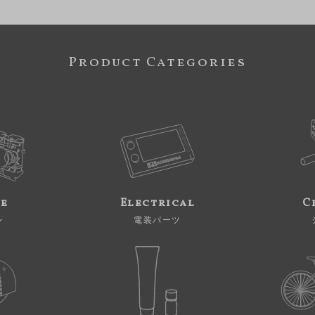
Product Categories
ne
Electrical
C
ン
電装パーツ