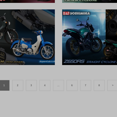
1
2
3
4
…
6
7
8
>