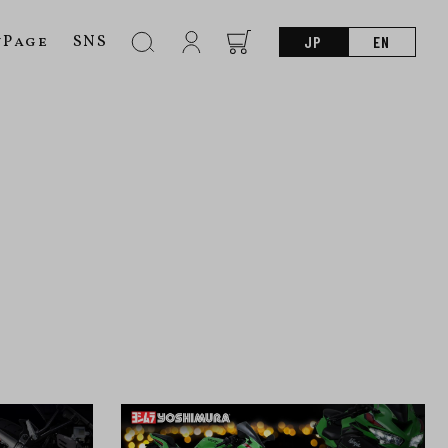
nPage
SNS
JP
EN