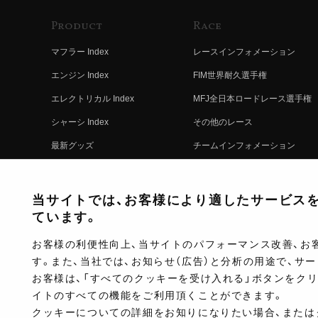
Product
Race
マフラー Index
レースインフォメーション
エンジン Index
FIM世界耐久選手権
エレクトリカル Index
MFJ全日本ロードレース選手権
シャーシ Index
その他のレース
最新グッズ
チームインフォメーション
キットパーツ
レースの歴史
コンプリート
レースムービー
当サイトでは、お客様により適したサービスを提
ています。
お客様の利便性向上、当サイトのパフォーマンス改善、お
す。また、当社では、お知らせ（広告）と分析の用途で、サ
お客様は、「すべてのクッキーを受け入れる」ボタンをク
イトのすべての機能をご利用頂くことができます。
クッキーについての詳細をお知りになりたい場合、または