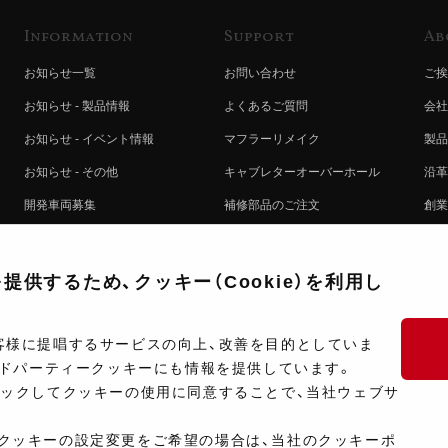
Information
Support
Ab
お知らせ一覧
お問い合わせ
ご挨
お知らせ - 製品情報
よくあるご質問
会社
お知らせ - イベント情報
マフラーリメイク
製品
お知らせ - その他
キャブレターオーバーホール
沿革
開発車両募集
補修部品のご注文
創業
コラボレート自動販売機のご案内
オンライン保証登録
ヨシ
注文方法
製品に関する重要なお知らせ
提携
供するため、クッキー（Cookie）を利用し
排出ガス試験結果証明書について
採用
ポイントについて
プラ
客様に提唱するサービスの向上、改善を目的としていま
ードパーティークッキーにも情報を提供しています。
ショップ情報
開発
リックしてクッキーの使用に同意することで、当社ウェブサ
製品マニュアル検索
クッキーの設定変更をご希望の場合は、当社のクッキーポ