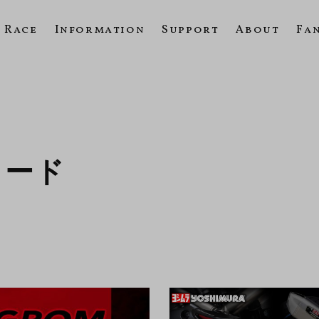
Race
Information
Support
About
Fa
ロード