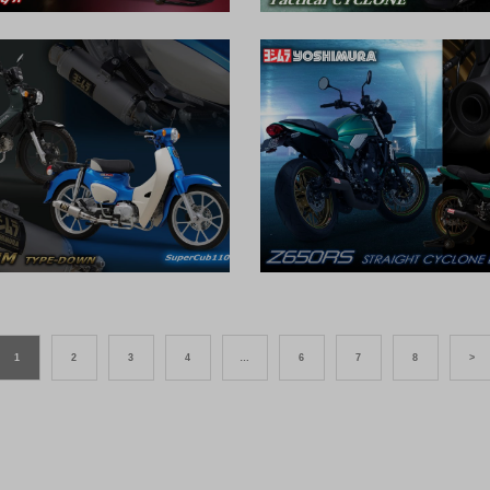
1
2
3
4
…
6
7
8
>