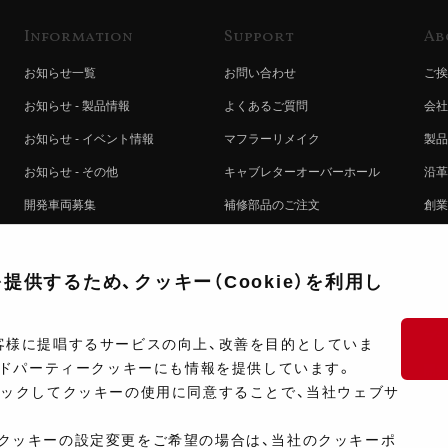
Information
Support
Ab
お知らせ一覧
お問い合わせ
ご挨
お知らせ - 製品情報
よくあるご質問
会社
お知らせ - イベント情報
マフラーリメイク
製品
お知らせ - その他
キャブレターオーバーホール
沿革
開発車両募集
補修部品のご注文
創業
コラボレート自動販売機のご案内
オンライン保証登録
ヨシ
注文方法
製品に関する重要なお知らせ
提携
供するため、クッキー（Cookie）を利用し
排出ガス試験結果証明書について
採用
ポイントについて
プラ
客様に提唱するサービスの向上、改善を目的としていま
ードパーティークッキーにも情報を提供しています。
ショップ情報
開発
リックしてクッキーの使用に同意することで、当社ウェブサ
製品マニュアル検索
クッキーの設定変更をご希望の場合は、当社のクッキーポ