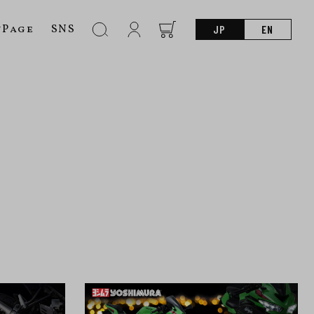
nPage
SNS
JP
EN