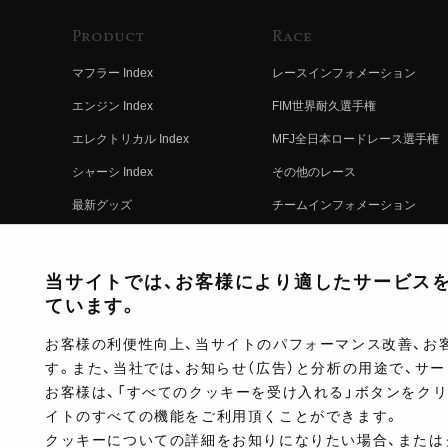
Product
Race
マフラー Index
レースインフォメーション
エンジン Index
FIM世界耐久選手権
エレクトリカル Index
MFJ全日本ロードレース選手権
シャーシ Index
その他のレース
最新グッズ
チームインフォメーション
キットパーツ
レースの歴史
コンプリート
レースムービー
当サイトでは、お客様により適したサービスを提
ています。
お客様の利便性向上、当サイトのパフォーマンス改善、お
す。また、当社では、お知らせ（広告）と分析の用途で、サ
お客様は、「すべてのクッキーを受け入れる」ボタンをク
イトのすべての機能をご利用頂くことができます。
クッキーについての詳細をお知りになりたい場合、または