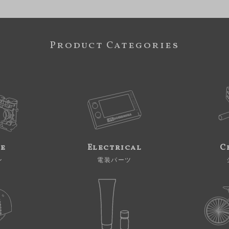
Product Categories
ne
Electrical
C
ン
電装パーツ