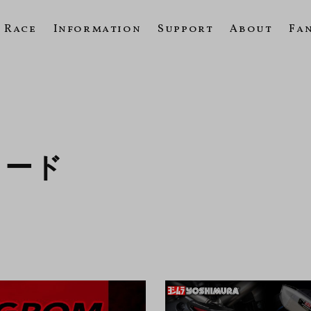
Race
Information
Support
About
Fa
ロード