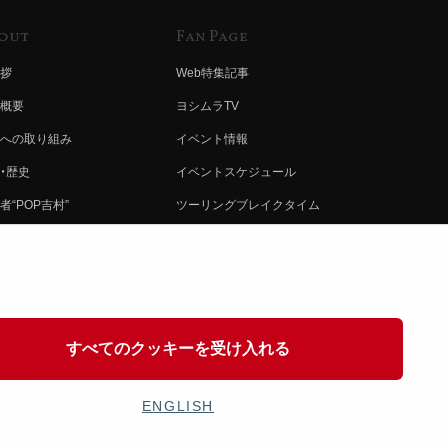
out
Fan Page
拶
Web特集記事
概要
ヨシムラTV
への取り組み
イベント情報
・歴史
イベントスケジュール
者“POP吉村”
ツーリングブレイクタイム
ムラ グループ
壁紙
会社募集
製品ポスター
情報
イバシーポリシー
すべてのクッキーを受け入れる
協力
ENGLISH