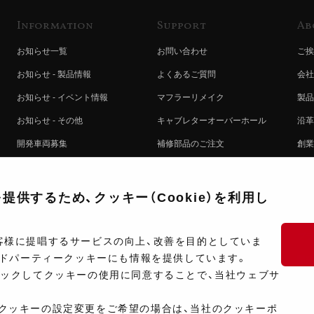
Information
Support
Ab
お知らせ一覧
お問い合わせ
ご挨
お知らせ - 製品情報
よくあるご質問
会社
お知らせ - イベント情報
マフラーリメイク
製品
お知らせ - その他
キャブレターオーバーホール
沿革
開発車両募集
補修部品のご注文
創業
コラボレート自動販売機のご案内
オンライン保証登録
ヨシ
注文方法
製品に関する重要なお知らせ
提携
供するため、クッキー（Cookie）を利用し
排出ガス試験結果証明書について
採用
ポイントについて
プラ
客様に提唱するサービスの向上、改善を目的としていま
ードパーティークッキーにも情報を提供しています。
ショップ情報
開発
リックしてクッキーの使用に同意することで、当社ウェブサ
製品マニュアル検索
クッキーの設定変更をご希望の場合は、当社のクッキーポ