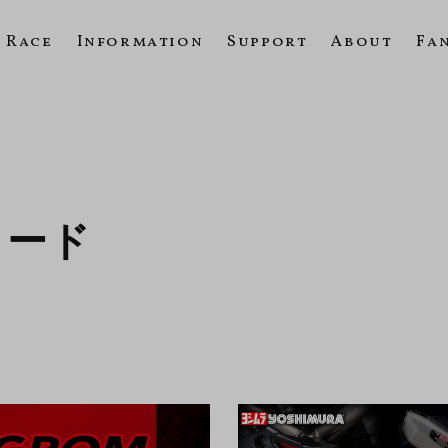
Race
Information
Support
About
Fa
ロード