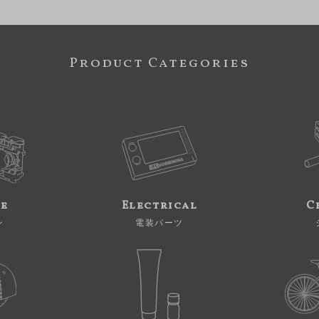
Product Categories
ne
Electrical
C
ン
電装パーツ