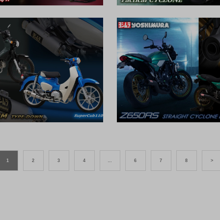
1
2
3
4
…
6
7
8
>