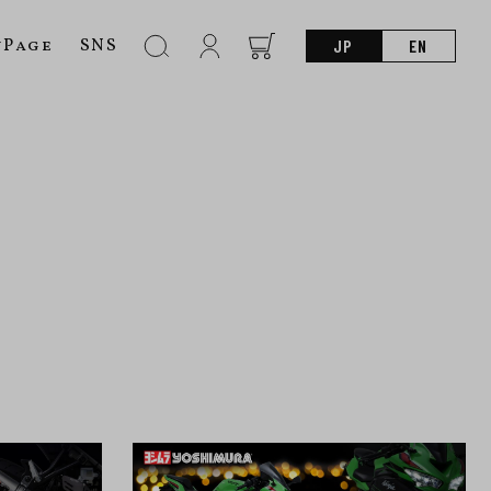
nPage
SNS
JP
EN