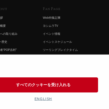
out
Fan Page
拶
Web特集記事
概要
ヨシムラTV
への取り組み
イベント情報
・歴史
イベントスケジュール
者“POP吉村”
ツーリングブレイクタイム
ムラ グループ
壁紙
会社募集
製品ポスター
情報
イバシーポリシー
すべてのクッキーを受け入れる
協力
ENGLISH