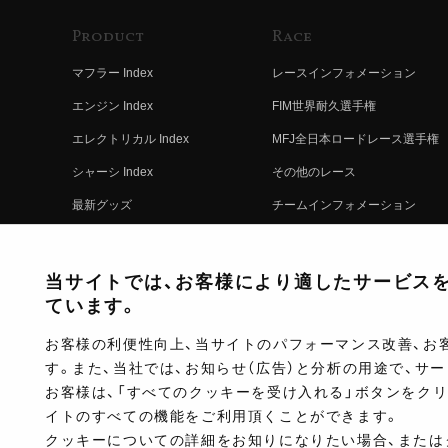
Product
Race
マフラー Index
レースインフォメーション
エンジン Index
FIM世界耐久選手権
エレクトリカル Index
MFJ全日本ロードレース選手権
シャーシ Index
その他のレース
最新グッズ
チームインフォメーション
キットパーツ
レースの歴史
コンプリート
レースムービー
当サイトでは、お客様により適したサービスを提
ています。
お客様の利便性向上、当サイトのパフォーマンス改善、お
す。また、当社では、お知らせ（広告）と分析の用途で、サ
お客様は、「すべてのクッキーを受け入れる」ボタンをク
イトのすべての機能をご利用頂くことができます。
クッキーについての詳細をお知りになりたい場合、または