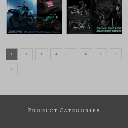
1
2
3
4
…
6
7
8
>
Product Categories