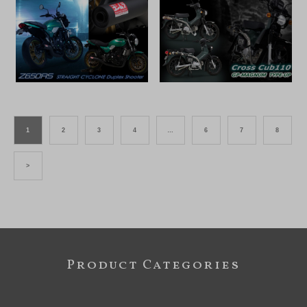
1
2
3
4
…
6
7
8
>
Product Categories