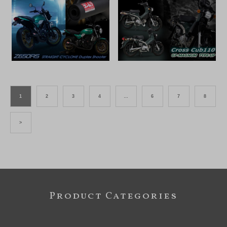
1
2
3
4
…
6
7
8
>
Product Categories