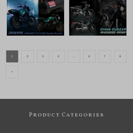
1
2
3
4
…
6
7
8
>
Product Categories