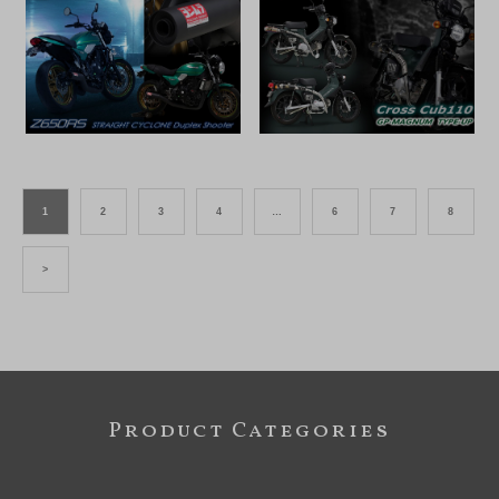
1
2
3
4
…
6
7
8
>
Product Categories