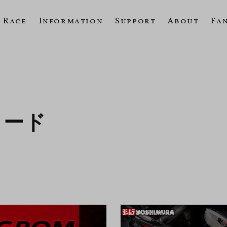
Race
Information
Support
About
Fa
ロード