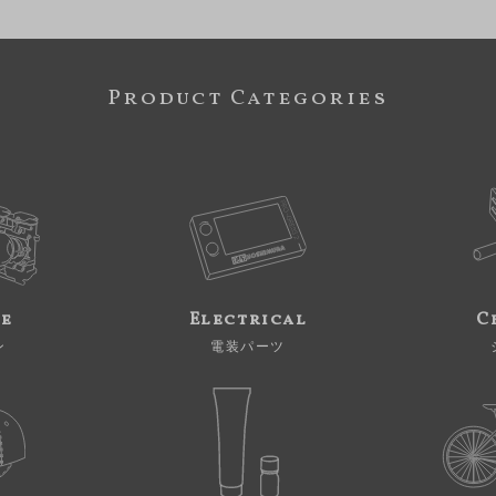
Product Categories
ne
Electrical
C
ン
電装パーツ