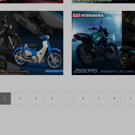
1
2
3
4
…
6
7
8
>