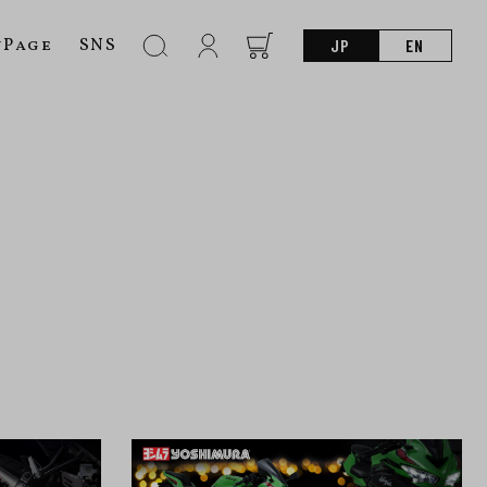
nPage
SNS
JP
EN