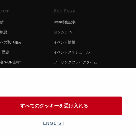
out
Fan Page
拶
Web特集記事
概要
ヨシムラTV
への取り組み
イベント情報
・歴史
イベントスケジュール
者“POP吉村”
ツーリングブレイクタイム
ムラ グループ
壁紙
会社募集
製品ポスター
情報
イバシーポリシー
すべてのクッキーを受け入れる
協力
ENGLISH