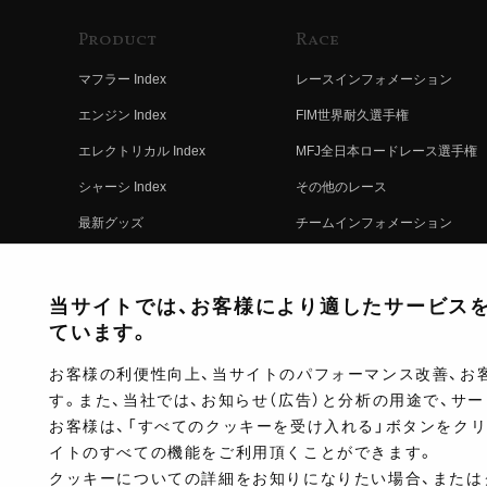
Product
Race
マフラー Index
レースインフォメーション
エンジン Index
FIM世界耐久選手権
エレクトリカル Index
MFJ全日本ロードレース選手権
シャーシ Index
その他のレース
最新グッズ
チームインフォメーション
キットパーツ
レースの歴史
コンプリート
レースムービー
当サイトでは、お客様により適したサービスを提
ています。
お客様の利便性向上、当サイトのパフォーマンス改善、お
す。また、当社では、お知らせ（広告）と分析の用途で、サ
お客様は、「すべてのクッキーを受け入れる」ボタンをク
イトのすべての機能をご利用頂くことができます。
クッキーについての詳細をお知りになりたい場合、または